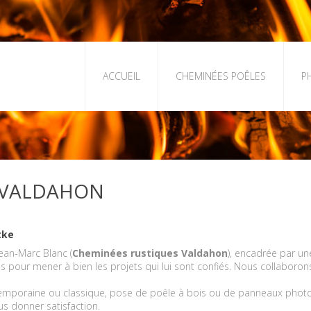
ACCUEIL
CHEMINÉES POÊLES
P
 VALDAHON
tke
ean-Marc Blanc (
Cheminées rustiques Valdahon
), encadrée par un
s pour mener à bien les projets qui lui sont confiés. Nous collabor
temporaine ou classique, pose de poêle à bois ou de panneaux photo
us donner satisfaction.