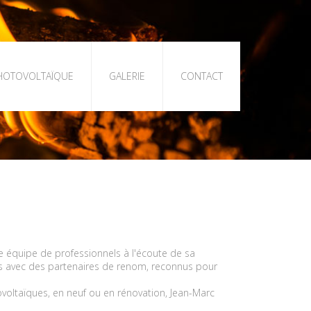
HOTOVOLTAÏQUE
GALERIE
CONTACT
e équipe de professionnels à l'écoute de sa
ons avec des partenaires de renom, reconnus pour
voltaïques, en neuf ou en rénovation, Jean-Marc