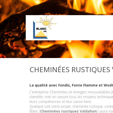
CHEMINÉES RUSTIQUES
La qualité avec Fondis, Fonte Flamme et Wod
L'entreprise Cheminées et énergies renouvelables J
clientèle, met en oeuvre tous les moyens technique
leurs compétences et leur savoir-faire.
Quelque soit votre projet, cheminée rustique, con
Blanc (
Cheminées rustiques Valdahon
) saura vo